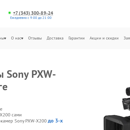
+7 (343) 300-89-24
Ежедневно с 9:00 до 21:00
ны
О нас
Отзывы
Доставка
Гарантии
Акции и скидки
Зая
ы Sony PXW-
ге
е
-X200 сами
до 3-х
еокамер Sony PXW-X200