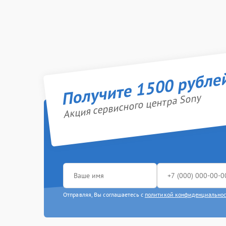
Получите 1500 рубле
Акция сервисного центра Sony
Отправляя, Вы соглашаетесь с
политикой конфиденциально