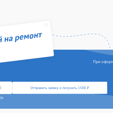
й на ремонт
При оформл
Отправить заявку и получить 1500 ₽
сти