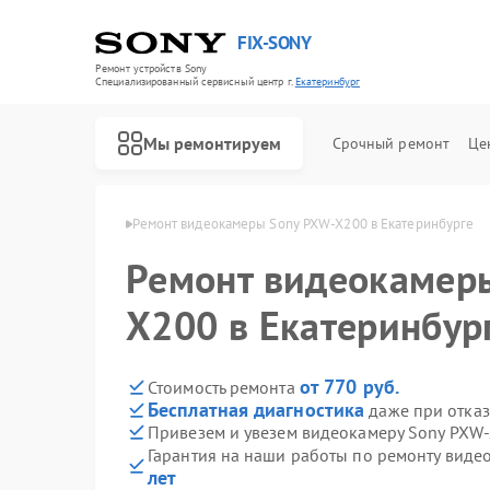
FIX-SONY
Ремонт устройств Sony
Специализированный cервисный центр г.
Екатеринбург
Мы ремонтируем
Срочный ремонт
Це
ny в Екатеринбурге
Ремонт видеокамеры Sony PXW-X200 в Екатеринбурге
Ремонт видеокамер
X200 в Екатеринбур
от 770 руб.
Стоимость ремонта
Бесплатная диагностика
даже при отказ
Привезем и увезем видеокамеру Sony PXW
Гарантия на наши работы по ремонту вид
лет
Ремонт игровых приставок Sony
Ремонт акустических систем Sony
Ремонт проигрывателей винила Sony
Ремонт микшерных пультов Sony
Ремонт домашних кинотеатров Sony
Ремонт видеорекордеров Sony