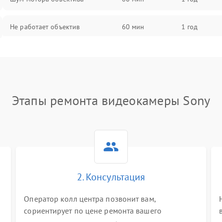
Не работает объектив
60 мин
1 год
Проблемы с автофокусом
60 мин
1 год
Не открывается крышка объектива
60 мин
1 год
Этапы ремонта видеокамеры Sony
Плохое качество изображения
60 мин
1 год
Не работает зум
60 мин
1 год
Не работает стабилизация
60 мин
1 год
изображения
2. Консультация
Оператор колл центра позвонит вам,
сориентирует по цене ремонта вашего