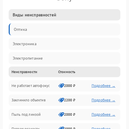
Виды неисправностей
Оптика
Электроника
Электропитание
Неисправности
Стоимость
Видео
Не работает автофокус
2000 ₽
Подробнее →
Хранение данных
Заклинило объектив
2200 ₽
Подробнее →
Программное обеспечение
Пыль под линзой
2000 ₽
Подробнее →
Механические повреждения
Потеря резкости
2000 ₽
Подробнее →