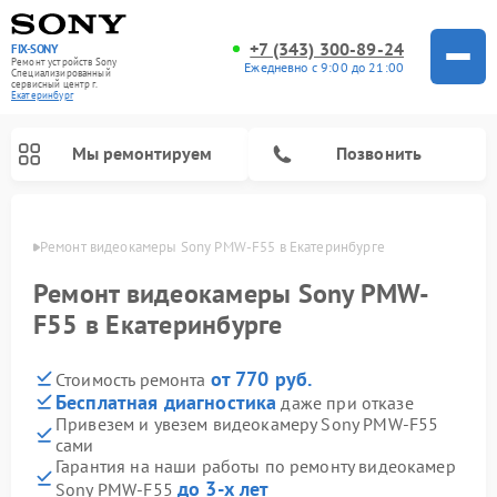
+7 (343) 300-89-24
FIX-SONY
Ремонт устройств Sony
Ежедневно с 9:00 до 21:00
Специализированный
cервисный центр г.
Екатеринбург
Мы ремонтируем
Позвонить
бурге
Ремонт видеокамеры Sony PMW-F55 в Екатеринбурге
Ремонт видеокамеры Sony PMW-
F55 в Екатеринбурге
от 770 руб.
Стоимость ремонта
Бесплатная диагностика
даже при отказе
Привезем и увезем видеокамеру Sony PMW-F55
сами
Ремонт домашних кинотеатров Sony
Ремонт проигрывателей винила Sony
Ремонт игровых приставок Sony
Ремонт акустических систем Sony
Ремонт микшерных пультов Sony
Гарантия на наши работы по ремонту видеокамер
до 3-х лет
Sony PMW-F55