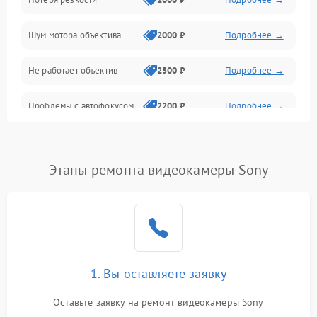
Аудио
Шум мотора объектива
2000 ₽
Подробнее →
Не работает объектив
2500 ₽
Подробнее →
Проблемы с автофокусом
2200 ₽
Подробнее →
Не открывается крышка
1000 ₽
Подробнее →
объектива
Этапы ремонта видеокамеры Sony
Плохое качество
2500 ₽
Подробнее →
изображения
Не работает зум
2200 ₽
Подробнее →
Не работает стабилизация
1. Вы оставляете заявку
2300 ₽
Подробнее →
изображения
Оставьте заявку на ремонт видеокамеры Sony