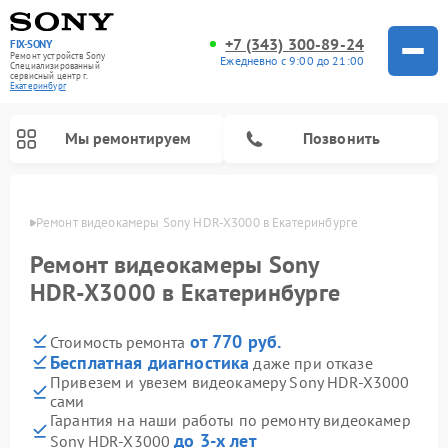
+7 (343) 300-89-24
FIX-SONY
Ремонт устройств Sony
Ежедневно с 9:00 до 21:00
Специализированный
cервисный центр г.
Екатеринбург
Мы ремонтируем
Позвонить
бурге
Ремонт видеокамеры Sony HDR‑X3000 в Екатеринбурге
Ремонт видеокамеры Sony
HDR‑X3000 в Екатеринбурге
от 770 руб.
Стоимость ремонта
Бесплатная диагностика
даже при отказе
Привезем и увезем видеокамеру Sony HDR‑X3000
сами
Ремонт домашних кинотеатров Sony
Ремонт проигрывателей винила Sony
Ремонт игровых приставок Sony
Ремонт акустических систем Sony
Ремонт микшерных пультов Sony
Гарантия на наши работы по ремонту видеокамер
до 3-х лет
Sony HDR‑X3000