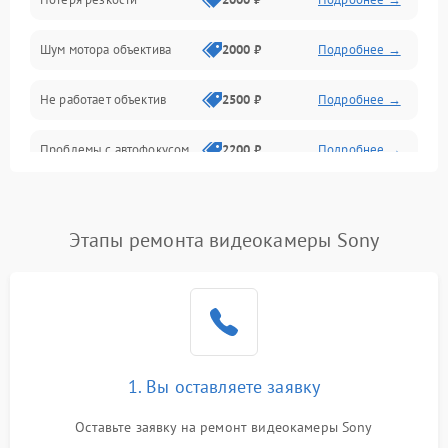
Аудио
Шум мотора объектива
2000 ₽
Подробнее →
Не работает объектив
2500 ₽
Подробнее →
Проблемы с автофокусом
2200 ₽
Подробнее →
Не открывается крышка
1000 ₽
Подробнее →
объектива
Этапы ремонта видеокамеры Sony
Плохое качество
2500 ₽
Подробнее →
изображения
Не работает зум
2200 ₽
Подробнее →
Не работает стабилизация
1. Вы оставляете заявку
2300 ₽
Подробнее →
изображения
Оставьте заявку на ремонт видеокамеры Sony