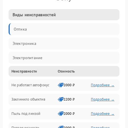
Виды неисправностей
Оптика
Электроника
Электропитание
Неисправности
Стоимость
Видео
Не работает автофокус
2000 ₽
Подробнее →
Хранение данных
Заклинило объектив
2200 ₽
Подробнее →
Программное обеспечение
Пыль под линзой
2000 ₽
Подробнее →
Механические повреждения
Потеря резкости
2000 ₽
Подробнее →