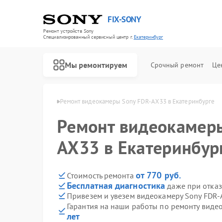
FIX-SONY
Ремонт устройств Sony
Специализированный cервисный центр г.
Екатеринбург
Мы ремонтируем
Срочный ремонт
Це
ny в Екатеринбурге
Ремонт видеокамеры Sony FDR-AX33 в Екатеринбурге
Ремонт видеокамеры
AX33 в Екатеринбур
от 770 руб.
Стоимость ремонта
Бесплатная диагностика
даже при отказ
Привезем и увезем видеокамеру Sony FDR-
Гарантия на наши работы по ремонту вид
лет
Ремонт игровых приставок Sony
Ремонт акустических систем Sony
Ремонт проигрывателей винила Sony
Ремонт микшерных пультов Sony
Ремонт домашних кинотеатров Sony
Ремонт видеорекордеров Sony