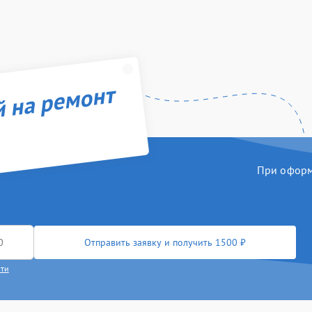
й на ремонт
При оформл
Отправить заявку и получить 1500 ₽
сти