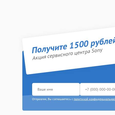
Получите 1500 рубле
Акция сервисного центра Sony
Отправляя, Вы соглашаетесь с
политикой конфиденциально