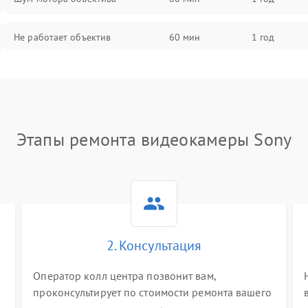
Не работает объектив
60 мин
1 год
Проблемы с автофокусом
60 мин
1 год
Не открывается крышка объектива
60 мин
1 год
Этапы ремонта видеокамеры Sony
Плохое качество изображения
60 мин
1 год
Не работает зум
60 мин
1 год
Не работает стабилизация
60 мин
1 год
изображения
2. Консультация
Оператор колл центра позвонит вам,
проконсультирует по стоимости ремонта вашего