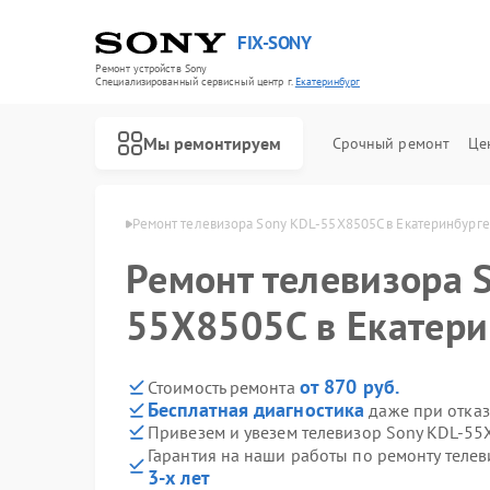
FIX-SONY
Ремонт устройств Sony
Специализированный cервисный центр г.
Екатеринбург
Мы ремонтируем
Срочный ремонт
Це
ony в Екатеринбурге
Ремонт телевизора Sony KDL-55X8505C в Екатеринбурге
Ремонт телевизора 
55X8505C в Екатери
от 870 руб.
Стоимость ремонта
Бесплатная диагностика
даже при отказ
Привезем и увезем телевизор Sony KDL-55
Гарантия на наши работы по ремонту теле
3-х лет
Ремонт игровых приставок Sony
Ремонт акустических систем Sony
Ремонт проигрывателей винила Sony
Ремонт микшерных пультов Sony
Ремонт домашних кинотеатров Sony
Ремонт видеорекордеров Sony