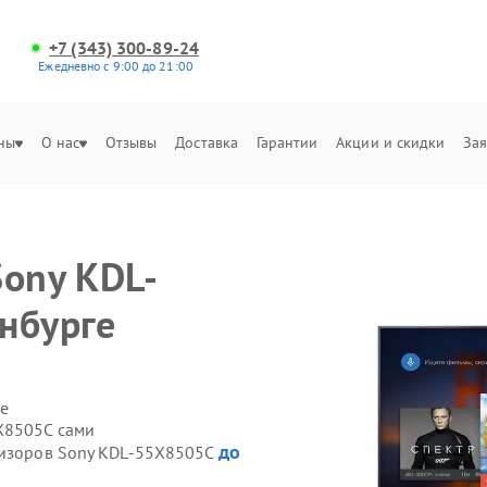
+7 (343) 300-89-24
Ежедневно с 9:00 до 21:00
ны
О нас
Отзывы
Доставка
Гарантии
Акции и скидки
Зая
Sony KDL-
нбурге
е
X8505C сами
до
визоров Sony KDL-55X8505C