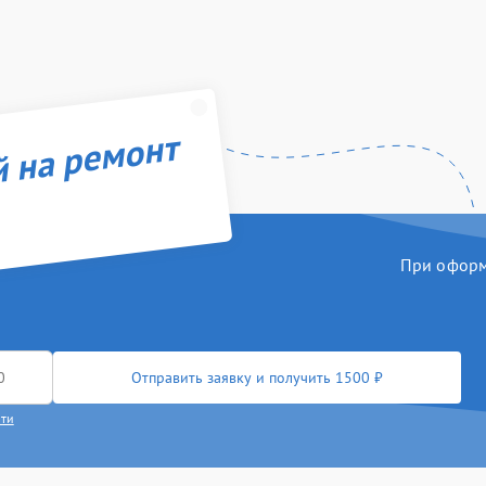
й на ремонт
При оформл
Отправить заявку и получить 1500 ₽
сти