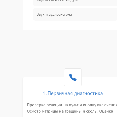
Звук и аудиосистема
Сигнал и приём каналов
Разъёмы и интерфейсы
Механические повреждения
Программное обеспечение
Корпус и механика
1. Первичная диагностика
Пульт и управление
Проверка реакции на пульт и кнопку включения
Осмотр матрицы на трещины и сколы. Оценка
Сеть и подключения