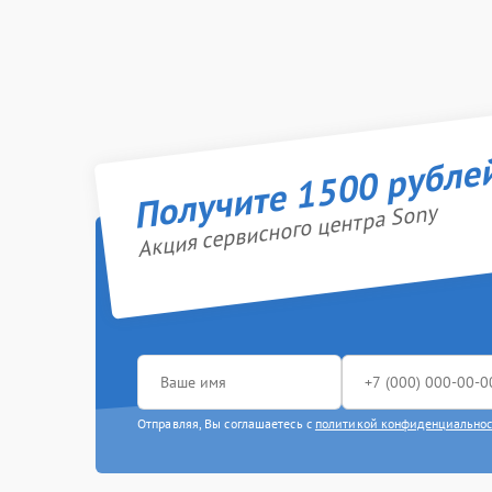
Получите 1500 рубле
Акция сервисного центра Sony
Отправляя, Вы соглашаетесь с
политикой конфиденциально