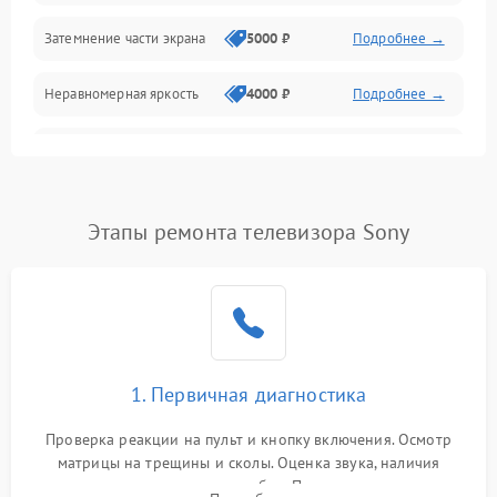
Механические повреждения
Затемнение части экрана
5000 ₽
Подробнее →
Программное обеспечение
Неравномерная яркость
4000 ₽
Подробнее →
Корпус и механика
Выгорание матрицы
6000 ₽
Подробнее →
Пульт и управление
Этапы ремонта телевизора Sony
Сеть и подключения
Аудио
Сетевая
1. Первичная диагностика
Проверка реакции на пульт и кнопку включения. Осмотр
матрицы на трещины и сколы. Оценка звука, наличия
подсветки и индикаторов ошибок. Подключение тестовых