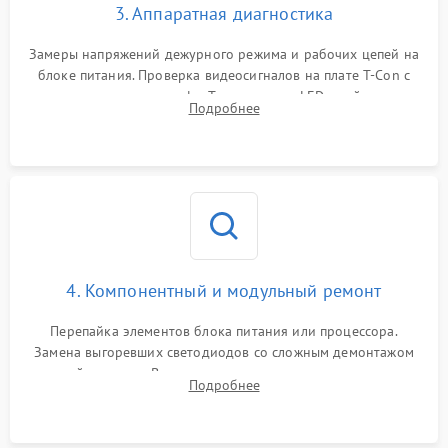
3. Аппаратная диагностика
Замеры напряжений дежурного режима и рабочих цепей на
блоке питания. Проверка видеосигналов на плате T-Con с
помощью осциллографа. Тестирование LED-драйвера и
Подробнее
светодиодных планок подсветки мультиметром.
4. Компонентный и модульный ремонт
Перепайка элементов блока питания или процессора.
Замена выгоревших светодиодов со сложным демонтажом
хрупкой матрицы. Восстановление поврежденных дорожек,
Подробнее
прошивка микросхем памяти EEPROM