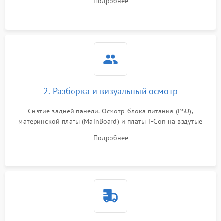
Подробнее
источников сигнала для выявления симптомов поломки.
2. Разборка и визуальный осмотр
Снятие задней панели. Осмотр блока питания (PSU),
материнской платы (MainBoard) и платы T-Con на вздутые
конденсаторы, прогары, окисления и микротрещины.
Подробнее
Проверка надежности фиксации и целостности шлейфов.