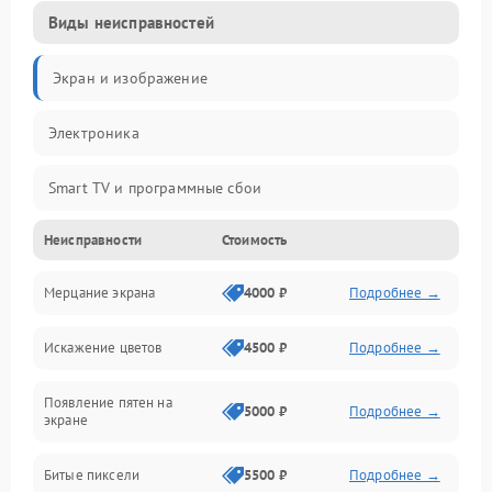
Виды неисправностей
Экран и изображение
Электроника
Smart TV и программные сбои
Неисправности
Стоимость
Питание и запуск
Мерцание экрана
4000 ₽
Подробнее →
Подсветка и LED-модули
Искажение цветов
4500 ₽
Подробнее →
Звук и аудиосистема
Появление пятен на
Сигнал и приём каналов
5000 ₽
Подробнее →
экране
Разъёмы и интерфейсы
Битые пиксели
5500 ₽
Подробнее →