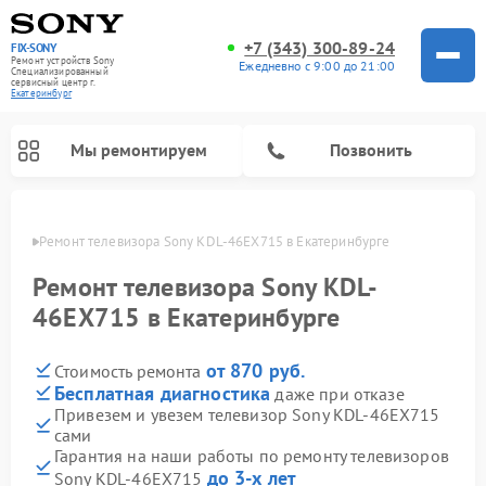
+7 (343) 300-89-24
FIX-SONY
Ремонт устройств Sony
Ежедневно с 9:00 до 21:00
Специализированный
cервисный центр г.
Екатеринбург
Мы ремонтируем
Позвонить
бурге
Ремонт телевизора Sony KDL-46EX715 в Екатеринбурге
Ремонт телевизора Sony KDL-
46EX715 в Екатеринбурге
от 870 руб.
Стоимость ремонта
Бесплатная диагностика
даже при отказе
Привезем и увезем телевизор Sony KDL-46EX715
сами
Ремонт проигрывателей винила Sony
Ремонт микшерных пультов Sony
Ремонт игровых приставок Sony
Ремонт акустических систем Sony
Ремонт домашних кинотеатров Sony
Гарантия на наши работы по ремонту телевизоров
до 3-х лет
Sony KDL-46EX715