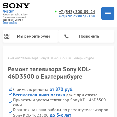
+7 (343) 300-89-24
FIX-SONY
Ремонт устройств Sony
Ежедневно с 9:00 до 21:00
Специализированный
cервисный центр г.
Екатеринбург
Мы ремонтируем
Позвонить
бурге
Ремонт телевизора Sony KDL-46D3500 в Екатеринбурге
Ремонт телевизора Sony KDL-
46D3500 в Екатеринбурге
от 870 руб.
Стоимость ремонта
Бесплатная диагностика
даже при отказе
Привезем и увезем телевизор Sony KDL-46D3500
сами
Ремонт проигрывателей винила Sony
Ремонт микшерных пультов Sony
Ремонт игровых приставок Sony
Ремонт акустических систем Sony
Ремонт домашних кинотеатров Sony
Гарантия на наши работы по ремонту телевизоров
до 3-х лет
Sony KDL-46D3500