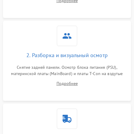
Подробнее
источников сигнала для выявления симптомов поломки.
2. Разборка и визуальный осмотр
Снятие задней панели. Осмотр блока питания (PSU),
материнской платы (MainBoard) и платы T-Con на вздутые
конденсаторы, прогары, окисления и микротрещины.
Подробнее
Проверка надежности фиксации и целостности шлейфов.