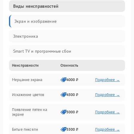
Виды неисправностей
Экран и изображение
Электроника
Smart TV и программные сбои
Неисправности
Стоимость
Питание и запуск
Мерцание экрана
4000 ₽
Подробнее →
Подсветка и LED-модули
Искажение цветов
4500 ₽
Подробнее →
Звук и аудиосистема
Появление пятен на
Сигнал и приём каналов
5000 ₽
Подробнее →
экране
Разъёмы и интерфейсы
Битые пиксели
5500 ₽
Подробнее →