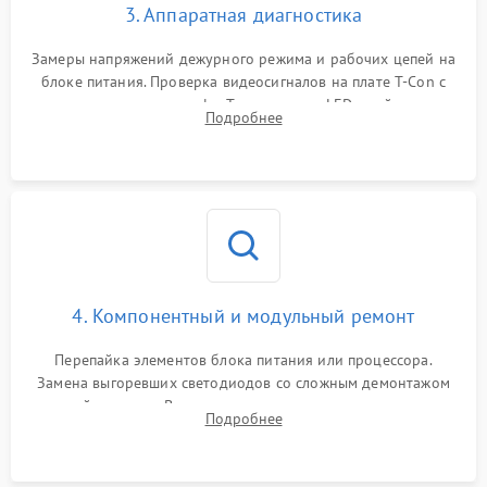
3. Аппаратная диагностика
Замеры напряжений дежурного режима и рабочих цепей на
блоке питания. Проверка видеосигналов на плате T-Con с
помощью осциллографа. Тестирование LED-драйвера и
Подробнее
светодиодных планок подсветки мультиметром.
4. Компонентный и модульный ремонт
Перепайка элементов блока питания или процессора.
Замена выгоревших светодиодов со сложным демонтажом
хрупкой матрицы. Восстановление поврежденных дорожек,
Подробнее
прошивка микросхем памяти EEPROM