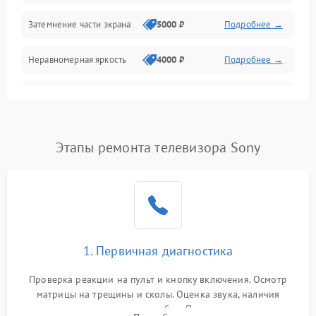
Механические повреждения
Затемнение части экрана
5000 ₽
Подробнее →
Программное обеспечение
Неравномерная яркость
4000 ₽
Подробнее →
Корпус и механика
Выгорание матрицы
6000 ₽
Подробнее →
Пульт и управление
Этапы ремонта телевизора Sony
Сеть и подключения
Аудио
Сетевая
1. Первичная диагностика
Проверка реакции на пульт и кнопку включения. Осмотр
матрицы на трещины и сколы. Оценка звука, наличия
подсветки и индикаторов ошибок. Подключение тестовых