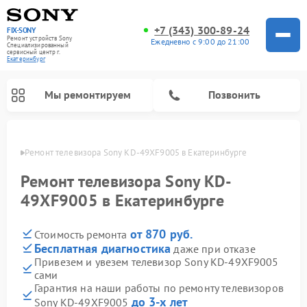
+7 (343) 300-89-24
FIX-SONY
Ремонт устройств Sony
Ежедневно с 9:00 до 21:00
Специализированный
cервисный центр г.
Екатеринбург
Мы ремонтируем
Позвонить
бурге
Ремонт телевизора Sony KD-49XF9005 в Екатеринбурге
Ремонт телевизора Sony KD-
49XF9005 в Екатеринбурге
от 870 руб.
Стоимость ремонта
Бесплатная диагностика
даже при отказе
Привезем и увезем телевизор Sony KD-49XF9005
сами
Ремонт проигрывателей винила Sony
Ремонт микшерных пультов Sony
Ремонт игровых приставок Sony
Ремонт акустических систем Sony
Ремонт домашних кинотеатров Sony
Гарантия на наши работы по ремонту телевизоров
до 3-х лет
Sony KD-49XF9005