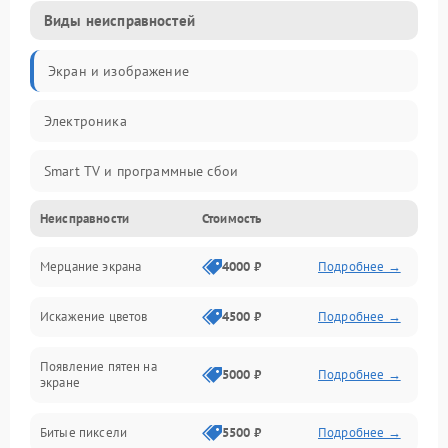
Виды неисправностей
Экран и изображение
Электроника
Smart TV и программные сбои
Неисправности
Стоимость
Питание и запуск
Мерцание экрана
4000 ₽
Подробнее →
Подсветка и LED-модули
Искажение цветов
4500 ₽
Подробнее →
Звук и аудиосистема
Появление пятен на
Сигнал и приём каналов
5000 ₽
Подробнее →
экране
Разъёмы и интерфейсы
Битые пиксели
5500 ₽
Подробнее →