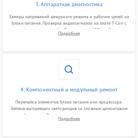
3. Аппаратная диагностика
Замеры напряжений дежурного режима и рабочих цепей на
блоке питания. Проверка видеосигналов на плате T-Con с
помощью осциллографа. Тестирование LED-драйвера и
Подробнее
светодиодных планок подсветки мультиметром.
4. Компонентный и модульный ремонт
Перепайка элементов блока питания или процессора.
Замена выгоревших светодиодов со сложным демонтажом
хрупкой матрицы. Восстановление поврежденных дорожек,
Подробнее
прошивка микросхем памяти EEPROM