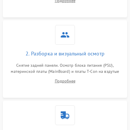
Подробнее
источников сигнала для выявления симптомов поломки.
2. Разборка и визуальный осмотр
Снятие задней панели. Осмотр блока питания (PSU),
материнской платы (MainBoard) и платы T-Con на вздутые
конденсаторы, прогары, окисления и микротрещины.
Подробнее
Проверка надежности фиксации и целостности шлейфов.