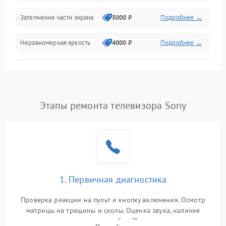
Механические повреждения
Затемнение части экрана
5000 ₽
Подробнее →
Программное обеспечение
Неравномерная яркость
4000 ₽
Подробнее →
Корпус и механика
Выгорание матрицы
6000 ₽
Подробнее →
Пульт и управление
Этапы ремонта телевизора Sony
Сеть и подключения
Аудио
Сетевая
1. Первичная диагностика
Проверка реакции на пульт и кнопку включения. Осмотр
матрицы на трещины и сколы. Оценка звука, наличия
подсветки и индикаторов ошибок. Подключение тестовых