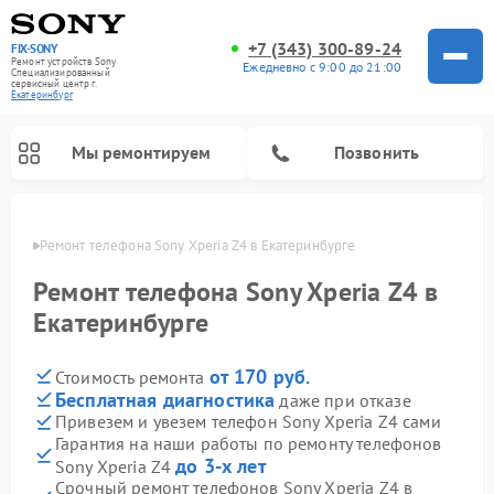
+7 (343) 300-89-24
FIX-SONY
Ремонт устройств Sony
Ежедневно с 9:00 до 21:00
Специализированный
cервисный центр г.
Екатеринбург
Мы ремонтируем
Позвонить
бурге
Ремонт телефона Sony Xperia Z4 в Екатеринбурге
Ремонт телефона Sony Xperia Z4 в
Екатеринбурге
от 170 руб.
Стоимость ремонта
Бесплатная диагностика
даже при отказе
Привезем и увезем телефон Sony Xperia Z4 сами
Гарантия на наши работы по ремонту телефонов
Ремонт проигрывателей винила Sony
Ремонт игровых приставок Sony
Ремонт акустических систем Sony
Ремонт микшерных пультов Sony
Ремонт домашних кинотеатров Sony
до 3-х лет
Sony Xperia Z4
Срочный ремонт телефонов Sony Xperia Z4 в