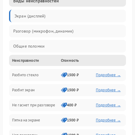
Виды неисправностей
Экран (дисплей)
Разговор (микрофон, динамик)
Общие поломки
Неисправности
Стоимость
Проблемы связи
Разбито стекло
1500 ₽
Подробнее →
Камеры
Разбит экран
1500 ₽
Подробнее →
Проблемы с дисплеем и сенсором
Не гаснет при разговоре
400 ₽
Подробнее →
Зарядка
Пятна на экране
1500 ₽
Подробнее →
Проблемы с питанием, зарядкой и аккумулятором