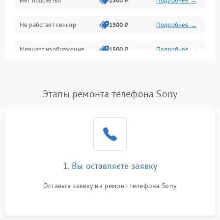
Нет подсветки
1500 ₽
Подробнее →
Проблемы с работой системы, корпусом и другие
Не работает сенсор
1500 ₽
Подробнее →
Мерцает изображение
1500 ₽
Подробнее →
Не работает 3D Touch
2400 ₽
Подробнее →
Этапы ремонта телефона Sony
Не работает Face ID
4000 ₽
Подробнее →
1. Вы оставляете заявку
Оставьте заявку на ремонт телефона Sony