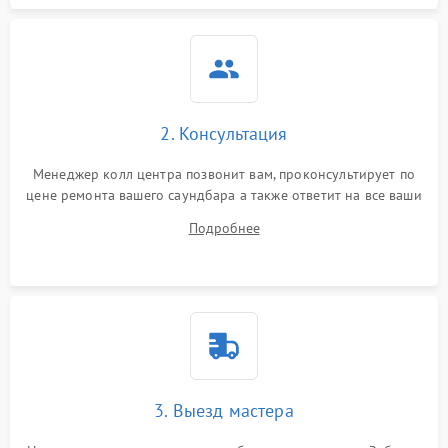
Повреждение внутренних
500 ₽
Подробнее →
проводов
Неисправность системы
1000 ₽
Подробнее →
охлаждения
2. Консультация
Неисправность
500 ₽
Подробнее →
Менеджер колл центра позвонит вам, проконсультирует по
индикаторов
цене ремонта вашего саундбара а также ответит на все ваши
вопросы.
Подробнее
Неисправность системы
2000 ₽
Подробнее →
звуковой обработки
3. Выезд мастера