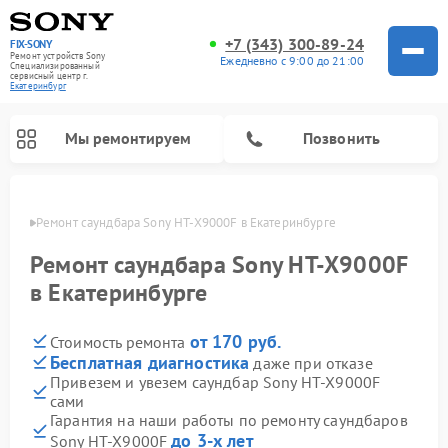
+7 (343) 300-89-24
FIX-SONY
Ремонт устройств Sony
Ежедневно с 9:00 до 21:00
Специализированный
cервисный центр г.
Екатеринбург
Мы ремонтируем
Позвонить
бурге
Ремонт саундбара Sony HT-X9000F в Екатеринбурге
Ремонт саундбара Sony HT-X9000F
в Екатеринбурге
от 170 руб.
Стоимость ремонта
Бесплатная диагностика
даже при отказе
Привезем и увезем саундбар Sony HT-X9000F
сами
Ремонт проигрывателей винила Sony
Ремонт микшерных пультов Sony
Ремонт игровых приставок Sony
Ремонт акустических систем Sony
Ремонт домашних кинотеатров Sony
Гарантия на наши работы по ремонту саундбаров
до 3-х лет
Sony HT-X9000F