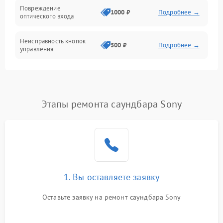
Повреждение
Электроника/Акустика
1000 ₽
Подробнее →
оптического входа
Неисправность кнопок
500 ₽
Подробнее →
управления
Проблемы с пайкой на
1000 ₽
Подробнее →
плате
Этапы ремонта саундбара Sony
Неисправность
2000 ₽
Подробнее →
процессора
Неисправность разъемов
500 ₽
Подробнее →
(AUX, RCA)
Проблемы с зарядкой
1. Вы оставляете заявку
1000 ₽
Подробнее →
(если есть)
Оставьте заявку на ремонт саундбара Sony
Неисправность Wi-Fi-
1500 ₽
Подробнее →
модуля