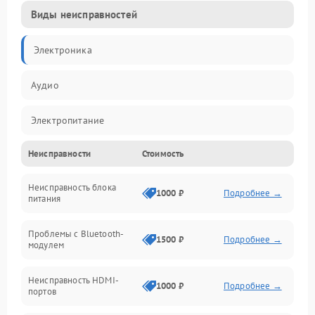
Виды неисправностей
Электроника
Аудио
Электропитание
Неисправности
Стоимость
Интерфейсы
Неисправность блока
Связь
1000 ₽
Подробнее →
питания
Акустика
Проблемы с Bluetooth-
1500 ₽
Подробнее →
модулем
Механические повреждения
Неисправность HDMI-
1000 ₽
Подробнее →
портов
Программное обеспечение