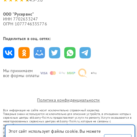
4.9-5.0
ООО "Русервис"
ИНН 7702633247
ОГРН 1077746335776
Поделиться в соц. сетях:
Мы принимаем
все формы оплаты
Политика конфиденциальности
Вся информация на сайте носит исключительно справочный характер.
Товарные знаки используются исключительно для описания устройств, в отношении которых
сервисные центры ekb.sony-fixim.ru предоставляют услуги по ремонту. Услуги оказываются в
неавторизованных сервисных центрах ekb.sony-fixim.ru, которые не связаны с
правообладателями товарных знаков или их официальными представителями.
Ремонт осуществляется для устройств, уже введенных в гражданский оборот в соответствии
Этот сайт использует файлы cookie. Вы можете
со статьей 1487 ГК РФ.
Использование товарных знаков не преследует цели индивидуализации услуг или введения