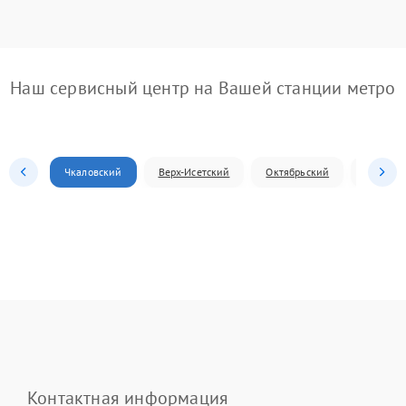
Наш сервисный центр на Вашей станции метро
Чкаловский
Верх-Исетский
Октябрьский
Железн
Контактная информация