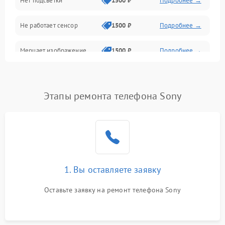
Нет подсветки
1500 ₽
Подробнее →
Проблемы с работой системы, корпусом и другие
Не работает сенсор
1500 ₽
Подробнее →
Мерцает изображение
1500 ₽
Подробнее →
Не работает 3D Touch
2400 ₽
Подробнее →
Этапы ремонта телефона Sony
Не работает Face ID
4000 ₽
Подробнее →
1. Вы оставляете заявку
Оставьте заявку на ремонт телефона Sony