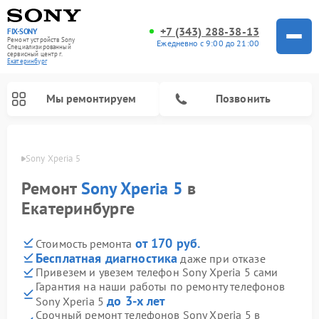
+7 (343) 288-38-13
FIX-SONY
Ремонт устройств Sony
Ежедневно с 9:00 до 21:00
Специализированный
cервисный центр г.
Екатеринбург
Мы ремонтируем
Позвонить
 Sony
Sony Xperia 5
Ремонт
Sony Xperia 5
в
Екатеринбурге
от 170 руб.
Стоимость ремонта
Бесплатная диагностика
даже при отказе
Привезем и увезем телефон Sony Xperia 5 сами
Гарантия на наши работы по ремонту телефонов
Ремонт проигрывателей винила Sony
Ремонт игровых приставок Sony
Ремонт акустических систем Sony
Ремонт микшерных пультов Sony
Ремонт домашних кинотеатров Sony
до 3-х лет
Sony Xperia 5
Срочный ремонт телефонов Sony Xperia 5 в