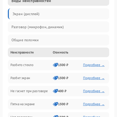
Виды неисправностей
Экран (дисплей)
Разговор (микрофон, динамик)
Общие поломки
Неисправности
Стоимость
Проблемы связи
Разбито стекло
1500 ₽
Подробнее →
Камеры
Разбит экран
1500 ₽
Подробнее →
Проблемы с дисплеем и сенсором
Не гаснет при разговоре
400 ₽
Подробнее →
Зарядка
Пятна на экране
1500 ₽
Подробнее →
Проблемы с питанием, зарядкой и аккумулятором