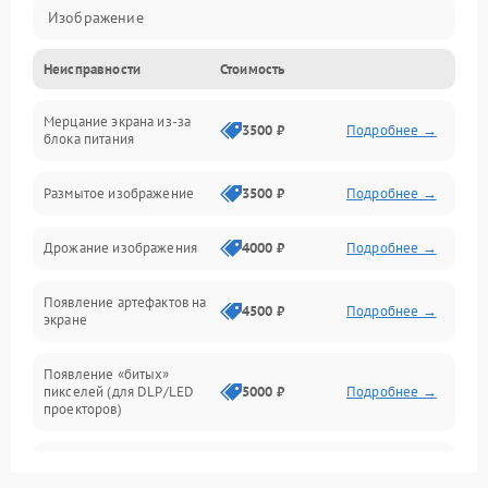
Изображение
Неисправности
Стоимость
Лампа подсветки
Мерцание экрана из-за
Неисправность управления и интерфейсов
3500 ₽
Подробнее →
блока питания
Прочие неисправности
Размытое изображение
3500 ₽
Подробнее →
Режим работы
Дрожание изображения
4000 ₽
Подробнее →
Неисправность звука
Появление артефактов на
4500 ₽
Подробнее →
экране
Появление «битых»
пикселей (для DLP/LED
5000 ₽
Подробнее →
проекторов)
Залипание изображения
4500 ₽
Подробнее →
(image retention)