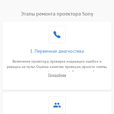
Нестабильная яркость или
Этапы ремонта проектора Sony
4000 ₽
Подробнее →
контраст
Неравномерная подсветка
4500 ₽
Подробнее →
экрана
Не работает
автоматическая коррекция
3000 ₽
Подробнее →
1. Первичная диагностика
трапеции (Keystone)
Включение проектора, проверка индикации ошибок и
Проблемы с
реакции на пульт. Оценка качества проекции, яркости лампы,
масштабированием
3500 ₽
Подробнее →
наличия артефактов (точки, пятна). Проверка работы
изображения
Подробнее
системы охлаждения по уровню шума вентиляторов.