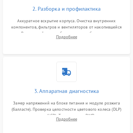
2. Разборка и профилактика
Аккуратное вскрытие корпуса. Очистка внутренних
компонентов, фильтров и вентиляторов от накопившейся
пыли. Визуальный осмотр блока питания, балласта лампы и
Подробнее
материнской платы на наличие прогаров или вздутых
элементов.
3. Аппаратная диагностика
Замер напряжений на блоке питания и модуле розжига
(балласте). Проверка целостности цветового колеса (DLP)
или поляризаторов (LCD). Тестирование DMD-чипа, датчиков
Подробнее
температуры и оптопар с помощью мультиметра и
осциллографа.