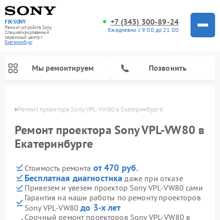
+7 (343) 300-89-24
FIX-SONY
Ремонт устройств Sony
Ежедневно с 9:00 до 21:00
Специализированный
cервисный центр г.
Екатеринбург
Мы ремонтируем
Позвонить
бурге
Ремонт проектора Sony VPL-VW80 в Екатеринбурге
Ремонт проектора Sony VPL-VW80 в
Екатеринбурге
от 470 руб.
Стоимость ремонта
Бесплатная диагностика
даже при отказе
Привезем и увезем проектор Sony VPL-VW80 сами
Гарантия на наши работы по ремонту проекторов
Ремонт проигрывателей винила Sony
Ремонт акустических систем Sony
Ремонт микшерных пультов Sony
Ремонт игровых приставок Sony
Ремонт домашних кинотеатров Sony
до 3-х лет
Sony VPL-VW80
Срочный ремонт проекторов Sony VPL-VW80 в