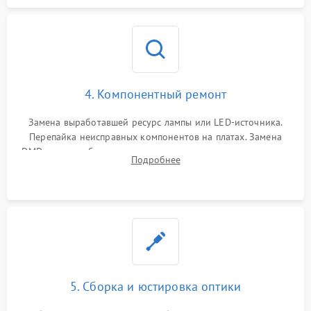
4. Компонентный ремонт
Замена выработавшей ресурс лампы или LED-источника.
Перепайка неисправных компонентов на платах. Замена
DMD-чипа при битых пикселях, установка нового цветового
Подробнее
колеса или восстановление сгоревших поляризационных
пленок.
5. Сборка и юстировка оптики