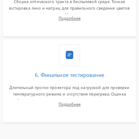
Сборка оптического тракта в беспылевой среде. Точная
юстировка линз и матриц для правильного сведения цветов
и устранения размытия. Надежное подключение всех
Подробнее
шлейфов, установка датчиков и закрытие корпуса
устройства.
6. Финальное тестирование
Длительный прогон проектора под нагрузкой для проверки
температурного режима и отсутствия перегрева. Оценка
фокуса, контрастности и цветопередачи на тестовых
Подробнее
таблицах. Проверка работы всех видеовходов и кнопок
управления.