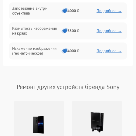
Запотевание внутри
4000 ₽
Подробнее →
объектива
Размытость изображения
3500 ₽
Подробнее →
на краях
Искажение изображения
4000 ₽
Подробнее →
(геометрическое)
Появление бликов или
3500 ₽
Подробнее →
ореолов
Ремонт других устройств бренда Sony
Проблемы с резкостью
при всех фокусных
4500 ₽
Подробнее →
расстояниях