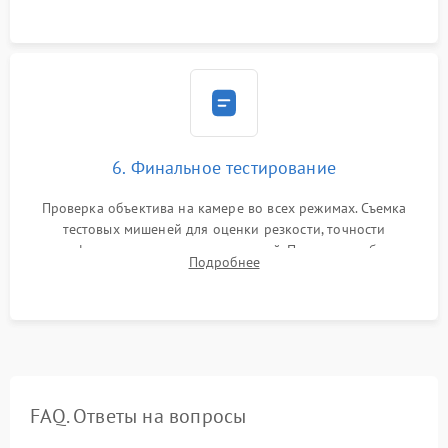
6. Финальное тестирование
Проверка объектива на камере во всех режимах. Съемка
тестовых мишеней для оценки резкости, точности
автофокуса и отсутствия искажений. Проверка работы
Подробнее
диафрагмы на закрытых значениях и тестирование
оптической стабилизации.
FAQ. Ответы на вопросы