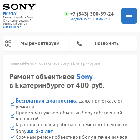
+7 (343) 300-89-24
FIX-SONY
Ремонт устройств Sony
Ежедневно с 9:00 до 21:00
Специализированный
cервисный центр г.
Екатеринбург
Мы ремонтируем
Позвонить
Главная
Ремонт объективов Sony в Екатеринбурге
Ремонт объективов
Sony
в Екатеринбурге от 400 руб.
Бесплатная диагностика
даже при отказе от
ремонта
Привезем и увезем объектив Sony собственной
доставкой
Гарантия на наши работы по ремонту объективов
Ремонт проигрывателей винила Sony
Ремонт акустических систем Sony
Ремонт микшерных пультов Sony
Ремонт игровых приставок Sony
Ремонт домашних кинотеатров Sony
до 3-х лет
Sony
Срочный ремонт объективов Sony в течении часа