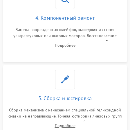
4. Компонентный ремонт
Замена поврежденных шлейфов, вышедших из строя
ультразвуковых или шаговых моторов. Восстановление
геометрии направляющих при заклинивании зума. Замена
Подробнее
неисправного блока диафрагмы, датчиков положения или
поврежденных линз.
5. Сборка и юстировка
Сборка механизма с нанесением специальной геликоидной
смазки на направляющие. Точная юстировка линзовых групп
программным или механическим способом для устранения
Подробнее
бэк