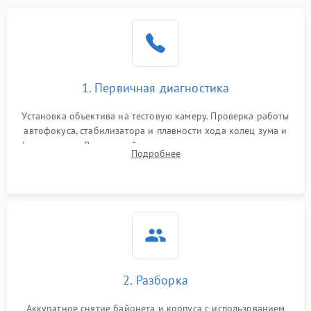
1. Первичная диагностика
Установка объектива на тестовую камеру. Проверка работы
автофокуса, стабилизатора и плавности хода колец зума и
фокусировки. Визуальный осмотр линз на наличие царапин,
Подробнее
грибка, пыли и оценка состояния контактов байонета.
2. Разборка
Аккуратное снятие байонета и корпуса с использованием