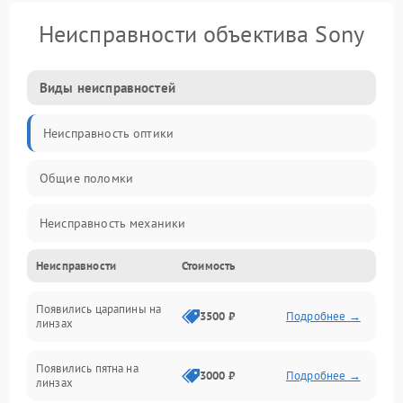
Неисправности объектива Sony
Виды неисправностей
Неисправность оптики
Общие поломки
Неисправность механики
Неисправности
Стоимость
Неисправность электроники (если объектив с мотором/
стабилизатором)
Появились царапины на
3500 ₽
Подробнее →
линзах
Прочие неисправности
Появились пятна на
3000 ₽
Подробнее →
линзах