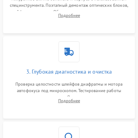
специнструмента. Поэтапный демонтаж оптических блоков,
шлейфов и приводов. Обязательная маркировка положения
Подробнее
линзовых групп для сохранения заводской центровки при
сборке.
3. Глубокая диагностика и очистка
Проверка целостности шлейфов диафрагмы и мотора
автофокуса под микроскопом. Тестирование работы
электромагнитного привода. Очистка оптических элементов
Подробнее
от пыли, следов влаги и грибка спецрастворами без
повреждения просветления.