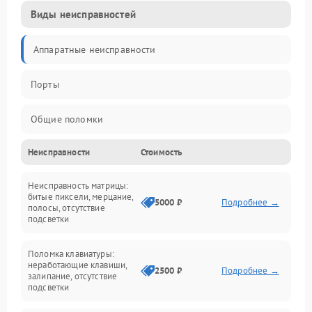
Виды неисправностей
Аппаратные неисправности
Порты
Общие поломки
Неисправности
Стоимость
Устройства
Неисправность матрицы:
Программные ошибки
битые пиксели, мерцание,
5000 ₽
Подробнее →
полосы, отсутствие
подсветки
Электрические и системные сбои
Поломка клавиатуры:
Интерфейсные проблемы
неработающие клавиши,
2500 ₽
Подробнее →
залипание, отсутствие
подсветки
Батарея