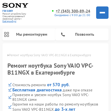
+7 (343) 300-89-24
FIX-SONY
Ремонт устройств Sony
Ежедневно с 9:00 до 21:00
Специализированный
cервисный центр г.
Екатеринбург
Мы ремонтируем
Позвонить
бурге
Ремонт ноутбука Sony VAIO VPC-B11NGX в Екатеринбурге
Ремонт ноутбука Sony VAIO VPC-
B11NGX в Екатеринбурге
от 570 руб.
Стоимость ремонта
Бесплатная диагностика
даже при отказе
Привезем и увезем ноутбук Sony VAIO VPC-
B11NGX сами
Ремонт проигрывателей винила Sony
Ремонт акустических систем Sony
Ремонт микшерных пультов Sony
Ремонт игровых приставок Sony
Ремонт домашних кинотеатров Sony
Гарантия на наши работы по ремонту ноутбуков
до 3-х лет
Sony VAIO VPC-B11NGX