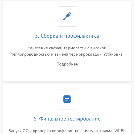
5. Сборка и профилактика
Нанесение свежей термопасты с высокой
теплопроводностью и замена термопрокладок. Установка
системы охлаждения, подключение всех внутренних
Подробнее
шлейфов, модулей памяти и накопителей. Предварительная
сборка корпуса.
6. Финальное тестирование
Запуск ОС и проверка периферии (клавиатура, тачпад, Wi-Fi,