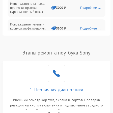
Неисправность тачпада:
Сеть и интернет
пропуски, прыжки
3000 ₽
Подробнее →
курсора, полный отказ
Система охлаждения
Повреждение петель и
корпуса: люфт, трещины,
3500 ₽
Подробнее →
деформация
Проблемы аккумулятора:
быстрая разрядка,
2500 ₽
Подробнее →
Этапы ремонта ноутбука Sony
невозможность зарядки,
вздутие
Неисправность зарядного
устройства или разъёма
2000 ₽
Подробнее →
питания
1. Первичная диагностика
Перегрев из‑за пыли,
износа термопасты или
2500 ₽
Подробнее →
неисправности кулера
Внешний осмотр корпуса, экрана и портов. Проверка
реакции на кнопку включения и подключение зарядного
устройства. Оценка потребления тока с помощью
Выход из строя SSD или