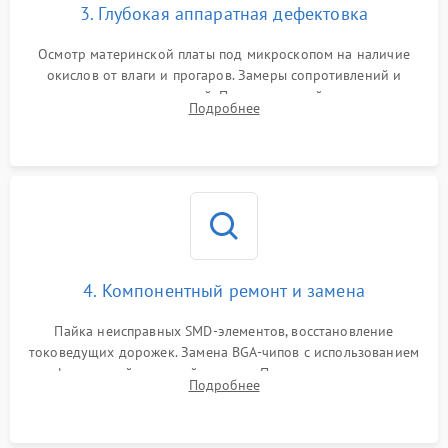
3. Глубокая аппаратная дефектовка
Осмотр материнской платы под микроскопом на наличие
окислов от влаги и прогаров. Замеры сопротивлений и
дежурных напряжений. Проверка цепей питания,
Подробнее
мультиконтроллера, процессора и видеочипа.
4. Компонентный ремонт и замена
Пайка неисправных SMD-элементов, восстановление
токоведущих дорожек. Замена BGA-чипов с использованием
инфракрасной паяльной станции. Прошивка микросхемы
Подробнее
BIOS или замена поврежденных портов USB