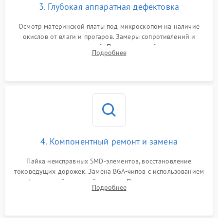
3. Глубокая аппаратная дефектовка
Осмотр материнской платы под микроскопом на наличие
окислов от влаги и прогаров. Замеры сопротивлений и
дежурных напряжений. Проверка цепей питания,
Подробнее
мультиконтроллера, процессора и видеочипа.
4. Компонентный ремонт и замена
Пайка неисправных SMD-элементов, восстановление
токоведущих дорожек. Замена BGA-чипов с использованием
инфракрасной паяльной станции. Прошивка микросхемы
Подробнее
BIOS или замена поврежденных портов USB