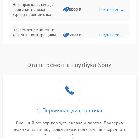
Неисправность тачпада:
Сеть и интернет
пропуски, прыжки
3000 ₽
Подробнее →
курсора, полный отказ
Система охлаждения
Повреждение петель и
корпуса: люфт, трещины,
3500 ₽
Подробнее →
деформация
Проблемы аккумулятора:
быстрая разрядка,
2500 ₽
Подробнее →
Этапы ремонта ноутбука Sony
невозможность зарядки,
вздутие
Неисправность зарядного
устройства или разъёма
2000 ₽
Подробнее →
питания
1. Первичная диагностика
Перегрев из‑за пыли,
износа термопасты или
2500 ₽
Подробнее →
неисправности кулера
Внешний осмотр корпуса, экрана и портов. Проверка
реакции на кнопку включения и подключение зарядного
устройства. Оценка потребления тока с помощью
Выход из строя SSD или