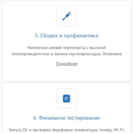
5. Сборка и профилактика
Нанесение свежей термопасты с высокой
теплопроводностью и замена термопрокладок. Установка
системы охлаждения, подключение всех внутренних
Подробнее
шлейфов, модулей памяти и накопителей. Предварительная
сборка корпуса.
6. Финальное тестирование
Запуск ОС и проверка периферии (клавиатура, тачпад, Wi-Fi,