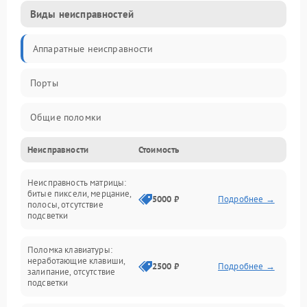
Виды неисправностей
Аппаратные неисправности
Порты
Общие поломки
Неисправности
Стоимость
Устройства
Неисправность матрицы:
Программные ошибки
битые пиксели, мерцание,
5000 ₽
Подробнее →
полосы, отсутствие
подсветки
Электрические и системные сбои
Поломка клавиатуры:
Интерфейсные проблемы
неработающие клавиши,
2500 ₽
Подробнее →
залипание, отсутствие
подсветки
Батарея