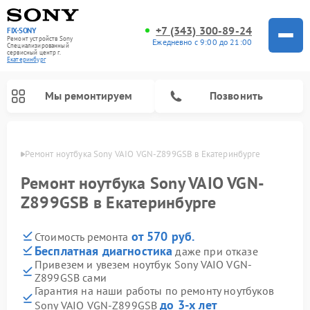
+7 (343) 300-89-24
FIX-SONY
Ремонт устройств Sony
Ежедневно с 9:00 до 21:00
Специализированный
cервисный центр г.
Екатеринбург
Мы ремонтируем
Позвонить
бурге
Ремонт ноутбука Sony VAIO VGN-Z899GSB в Екатеринбурге
Ремонт ноутбука Sony VAIO VGN-
Z899GSB в Екатеринбурге
от 570 руб.
Стоимость ремонта
Бесплатная диагностика
даже при отказе
Привезем и увезем ноутбук Sony VAIO VGN-
Z899GSB сами
Ремонт проигрывателей винила Sony
Ремонт акустических систем Sony
Ремонт микшерных пультов Sony
Ремонт игровых приставок Sony
Ремонт домашних кинотеатров Sony
Гарантия на наши работы по ремонту ноутбуков
до 3-х лет
Sony VAIO VGN-Z899GSB