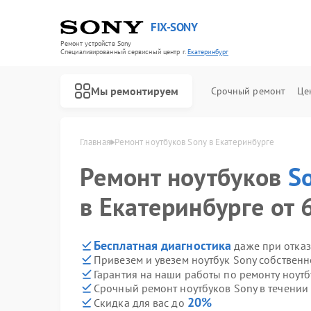
FIX-SONY
Ремонт устройств Sony
Специализированный cервисный центр г.
Екатеринбург
Мы ремонтируем
Срочный ремонт
Це
Главная
Ремонт ноутбуков Sony в Екатеринбурге
Ремонт ноутбуков
S
в Екатеринбурге от 
Бесплатная диагностика
даже при отказ
Привезем и увезем ноутбук Sony собствен
Гарантия на наши работы по ремонту ноут
Срочный ремонт ноутбуков Sony в течении
20%
Скидка для вас до
Ремонт игровых приставок Sony
Ремонт акустических систем Sony
Ремонт проигрывателей винила Sony
Ремонт микшерных пультов Sony
Ремонт домашних кинотеатров Sony
Ремонт видеорекордеров Sony