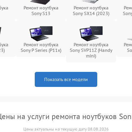
бука
Ремонт ноутбука
Ремонт ноутбука
Рем
5
Sony S13
Sony SX14 (2023)
Son
бука
Ремонт ноутбука
Ремонт ноутбука
Рем
23)
Sony P Series (P11x)
Sony SVP11Z (Handy
So
mini)
Показать все модели
Цены на услуги ремонта ноутбуков Son
Цены актуальны на текущую дату 08.08.2026