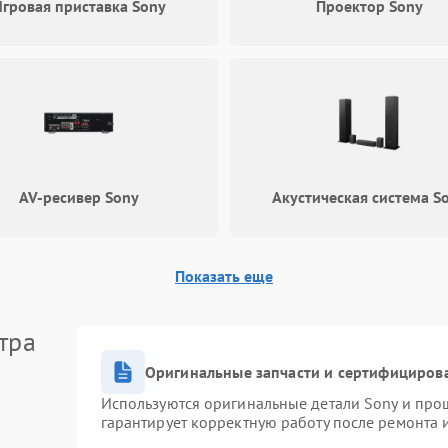
гровая приставка Sony
Проектор Sony
Неисправность оперативной
памяти: вылеты приложений, синие
85 мин
1 год
экраны
Проблемы Wi‑Fi или Bluetooth
80 мин
1 год
модулей
AV-ресивер Sony
Акустическая система S
Показать еще
тра
Оригинальные запчасти и сертифициров
Используются оригинальные детали Sony и про
гарантирует корректную работу после ремонта 