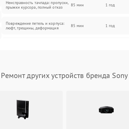
Неисправность тачпада: пропуски,
85 мин
1 год
прыжки курсора, полный отказ
Повреждение петель и корпуса:
85 мин
1 год
люфт, трещины, деформация
Проблемы аккумулятора: быстрая
разрядка, невозможность зарядки,
85 мин
1 год
вздутие
Неисправность зарядного
85 мин
1 год
Ремонт других устройств бренда Sony
устройства или разъёма питания
Перегрев из‑за пыли, износа
термопасты или неисправности
75 мин
1 год
кулера
Выход из строя SSD или HDD:
медленная загрузка, ошибки
80 мин
1 год
чтения, пропадание диска