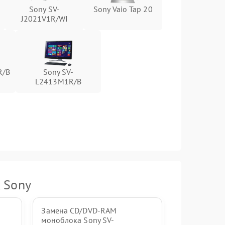
Sony SV-
Sony Vaio Tap 20
1500 ₽
Подробнее →
J2021V1R/WI
1000 ₽
Подробнее →
1000 ₽
Подробнее →
R/B
Sony SV-
L2413M1R/B
1000 ₽
Подробнее →
1500 ₽
Подробнее →
 Sony
Замена CD/DVD-RAM
моноблока Sony SV-