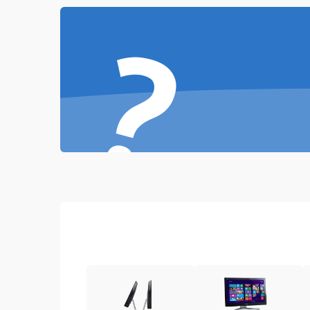
?
Повреждение разъёмов (USB, HDMI и др.)
Поломка видеокарты
Неисправность процессора
Повреждение жесткого диска (HDD / SSD)
Неисправность оперативной памяти
Выход из строя блока питания
Повреждение сенсорного экрана (если есть)
Поломка батареи (если есть)