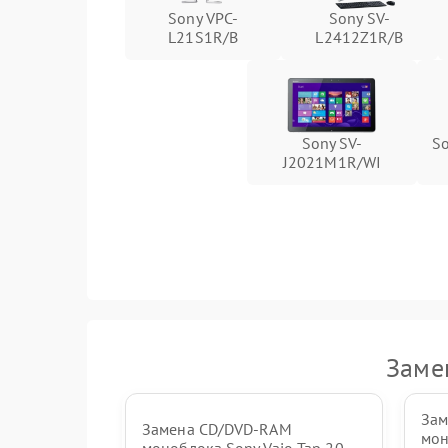
Sony VPC-
Sony SV-
L21S1R/B
L2412Z1R/B
Неисправность кнопок управления
Неисправность тачпада (если есть)
Sony SV-
S
Поломка веб-камеры
J2021M1R/WI
Неисправность микрофона
Повреждение внутренних проводов
Механические повреждения
Заме
Зам
Замена CD/DVD-RAM
мон
моноблока Sony Vaio Tap 20