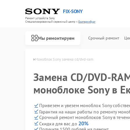
FIX-SONY
Ремонт устройств Sony
Специализированный cервисный центр г.
Екатеринбург
Мы ремонтируем
Срочный ремонт
Це
ny в Екатеринбурге
Моноблок Sony замена cd/dvd-ram
Замена CD/DVD-RAM
моноблоке Sony в Е
Привезем и увезем моноблок Sony собстве
Гарантия на наши работы по ремонту мон
Срочный ремонт моноблоков Sony в течени
20%
Скидка для вас до
Получите 1500 рублей на ремонт
Ремонт игровых приставок Sony
Ремонт акустических систем Sony
Ремонт проигрывателей винила Sony
Ремонт микшерных пультов Sony
Ремонт домашних кинотеатров Sony
Ремонт видеорекордеров Sony