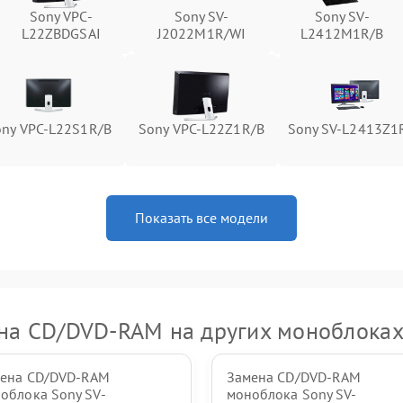
Sony VPC-
Sony SV-
Sony SV-
Неисправность тачпада (если есть)
60 мин
1 год
L22ZBDGSAI
J2022M1R/WI
L2412M1R/B
Поломка веб-камеры
60 мин
1 год
Неисправность микрофона
60 мин
1 год
ony VPC-L22S1R/B
Sony VPC-L22Z1R/B
Sony SV-L2413Z1
Повреждение внутренних
60 мин
1 год
проводов
Показать все модели
Неисправность BIOS
60 мин
1 год
на CD/DVD-RAM на других моноблоках
ена CD/DVD-RAM
Замена CD/DVD-RAM
облока Sony SV-
моноблока Sony SV-