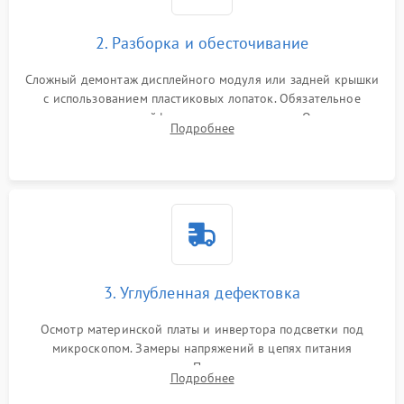
1000 ₽
Подробнее →
управления
Повреждение внутренних проводов
2. Разборка и обесточивание
Поломка батареи (если
2000 ₽
Подробнее →
есть)
Сложный демонтаж дисплейного модуля или задней крышки
Механические повреждения
с использованием пластиковых лопаток. Обязательное
Неисправность тачпада
отключение шлейфов матрицы и питания. Очистка
1500 ₽
Подробнее →
(если есть)
Подробнее
массивной системы охлаждения от скопившейся пыли.
Поломка веб-камеры
1000 ₽
Подробнее →
Неисправность
1000 ₽
Подробнее →
микрофона
Повреждение внутренних
1000 ₽
Подробнее →
3. Углубленная дефектовка
проводов
Осмотр материнской платы и инвертора подсветки под
Неисправность BIOS
1500 ₽
Подробнее →
микроскопом. Замеры напряжений в цепях питания
процессора и видеокарты. Проверка состояния жесткого
Подробнее
диска и оперативной памяти с помощью POST-карт и