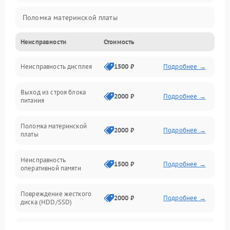
Поломка материнской платы
Неисправности
Стоимость
Неисправность системы охлаждения
Неисправность дисплея
1500 ₽
Подробнее →
Неисправность BIOS
Выход из строя блока
Повреждение корпуса
2000 ₽
Подробнее →
питания
Поломка аудиосистемы (динамики, разъёмы)
Поломка материнской
2000 ₽
Подробнее →
платы
Неисправность Wi-Fi модуля
Неисправность
1500 ₽
Подробнее →
оперативной памяти
Повреждение разъёмов (USB, HDMI и др.)
Повреждение жесткого
Поломка видеокарты
2000 ₽
Подробнее →
диска (HDD/SSD)
Неисправность процессора
Неисправность