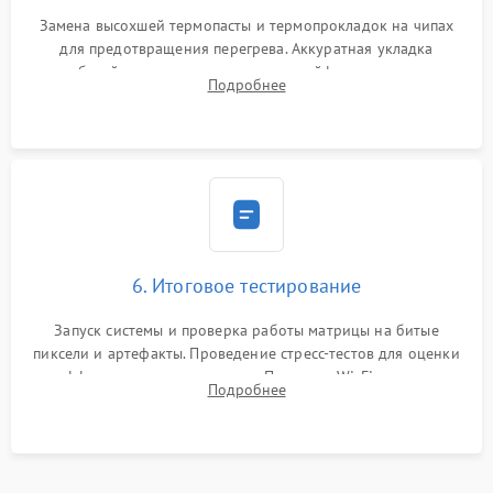
Замена высохшей термопасты и термопрокладок на чипах
для предотвращения перегрева. Аккуратная укладка
кабелей, подключение хрупких шлейфов матрицы и
Подробнее
надежная фиксация всех элементов внутри корпуса
моноблока.
6. Итоговое тестирование
Запуск системы и проверка работы матрицы на битые
пиксели и артефакты. Проведение стресс-тестов для оценки
эффективности охлаждения. Проверка Wi-Fi, камеры,
Подробнее
микрофона и всех портов перед выдачей устройства.