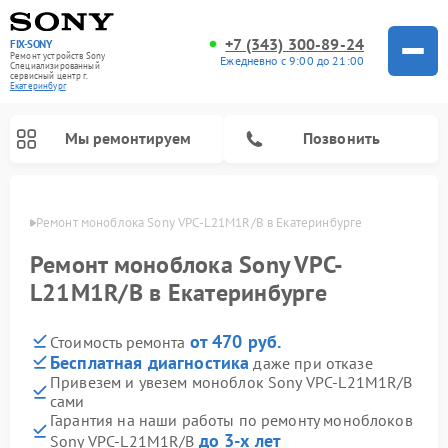
+7 (343) 300-89-24
FIX-SONY
Ремонт устройств Sony
Ежедневно с 9:00 до 21:00
Специализированный
cервисный центр г.
Екатеринбург
Мы ремонтируем
Позвонить
бурге
Ремонт моноблока Sony VPC-L21M1R/B в Екатеринбурге
Ремонт моноблока Sony VPC-
L21M1R/B в Екатеринбурге
от 470 руб.
Стоимость ремонта
Бесплатная диагностика
даже при отказе
Привезем и увезем моноблок Sony VPC-L21M1R/B
сами
Ремонт микшерных пультов Sony
Ремонт проигрывателей винила Sony
Ремонт игровых приставок Sony
Ремонт акустических систем Sony
Ремонт домашних кинотеатров Sony
Гарантия на наши работы по ремонту моноблоков
до 3-х лет
Sony VPC-L21M1R/B