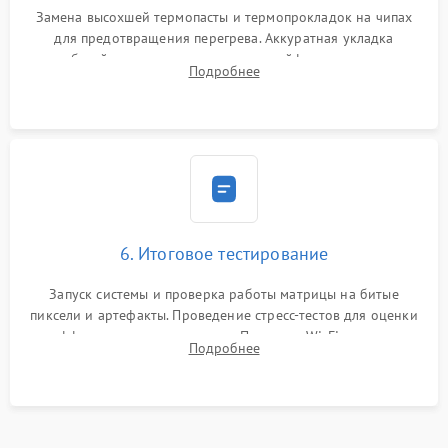
Замена высохшей термопасты и термопрокладок на чипах
для предотвращения перегрева. Аккуратная укладка
кабелей, подключение хрупких шлейфов матрицы и
Подробнее
надежная фиксация всех элементов внутри корпуса
моноблока.
6. Итоговое тестирование
Запуск системы и проверка работы матрицы на битые
пиксели и артефакты. Проведение стресс-тестов для оценки
эффективности охлаждения. Проверка Wi-Fi, камеры,
Подробнее
микрофона и всех портов перед выдачей устройства.