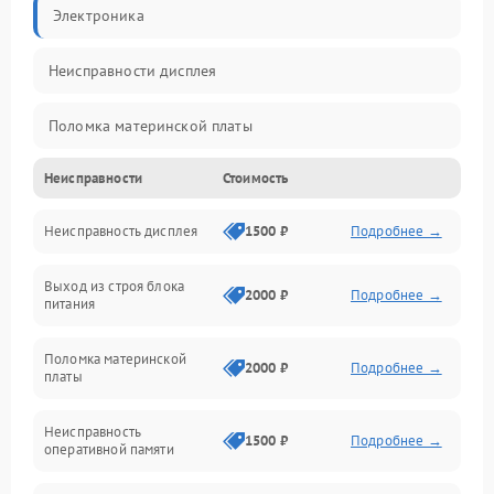
Электроника
Неисправности дисплея
Поломка материнской платы
Неисправности
Стоимость
Неисправность системы охлаждения
Неисправность дисплея
1500 ₽
Подробнее →
Неисправность BIOS
Выход из строя блока
Повреждение корпуса
2000 ₽
Подробнее →
питания
Поломка аудиосистемы (динамики, разъёмы)
Поломка материнской
2000 ₽
Подробнее →
платы
Неисправность Wi-Fi модуля
Неисправность
1500 ₽
Подробнее →
оперативной памяти
Повреждение разъёмов (USB, HDMI и др.)