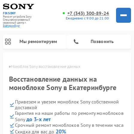
+7 (343) 300-89-24
FIX-SONY
Ремонт устройств Sony
Ежедневно с 9:00 до 21:00
Специализированный
cервисный центр г.
Екатеринбург
Мы ремонтируем
Позвонить
бурге
Моноблок Sony восстановление данных
Восстановление данных на
моноблоке Sony в Екатеринбурге
Привезем и увезем моноблок Sony собственной
доставкой
Гарантия на наши работы по ремонту моноблоков
до 3-х лет
Sony
Ремонт микшерных пультов Sony
Ремонт проигрывателей винила Sony
Ремонт игровых приставок Sony
Ремонт акустических систем Sony
Ремонт домашних кинотеатров Sony
Срочный ремонт моноблоков Sony в течении часа
20%
Скидка для вас до