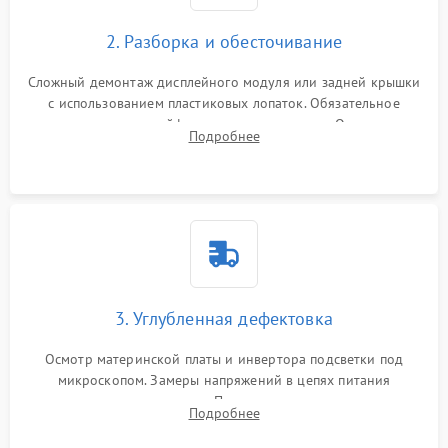
2. Разборка и обесточивание
Сложный демонтаж дисплейного модуля или задней крышки
с использованием пластиковых лопаток. Обязательное
отключение шлейфов матрицы и питания. Очистка
Подробнее
массивной системы охлаждения от скопившейся пыли.
3. Углубленная дефектовка
Осмотр материнской платы и инвертора подсветки под
микроскопом. Замеры напряжений в цепях питания
процессора и видеокарты. Проверка состояния жесткого
Подробнее
диска и оперативной памяти с помощью POST-карт и
мультиметра.