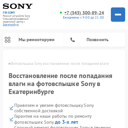
+7 (343) 300-89-24
FIX-SONY
Ремонт устройств Sony
Ежедневно с 9:00 до 21:00
Специализированный
cервисный центр г.
Екатеринбург
Мы ремонтируем
Позвонить
бурге
Фотовспышка Sony восстановление после попадания влаги
Восстановление после попадания
влаги на фотовспышке Sony в
Екатеринбурге
Привезем и увезем фотовспышку Sony
собственной доставкой
Гарантия на наши работы по ремонту
Ремонт проигрывателей винила Sony
Ремонт акустических систем Sony
Ремонт микшерных пультов Sony
Ремонт игровых приставок Sony
Ремонт домашних кинотеатров Sony
до 3-х лет
фотовспышек Sony
Срочный ремонт фотовспышек Sony в течении