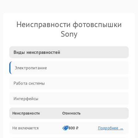
Неисправности фотовспышки
Sony
Виды неисправностей
Электропитание
Работа системы
Интерфейсы
Неисправности
Стоимость
Электронные компоненты
Не включается
800 ₽
Подробнее →
Корпус/Герметичность