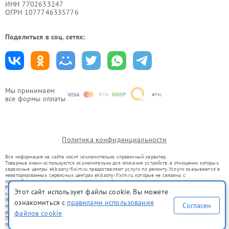
ИНН 7702633247
ОГРН 1077746335776
Поделиться в соц. сетях:
Мы принимаем
все формы оплаты
Политика конфиденциальности
Вся информация на сайте носит исключительно справочный характер.
Товарные знаки используются исключительно для описания устройств, в отношении которых
сервисные центры ekb.sony-fixim.ru предоставляют услуги по ремонту. Услуги оказываются в
неавторизованных сервисных центрах ekb.sony-fixim.ru, которые не связаны с
правообладателями товарных знаков или их официальными представителями.
Ремонт осуществляется для устройств, уже введенных в гражданский оборот в соответствии
Этот сайт использует файлы cookie. Вы можете
со статьей 1487 ГК РФ.
Использование товарных знаков не преследует цели индивидуализации услуг или введения
ознакомиться с
правилами использования
Согласен
потребителей в заблуждение, а служит для информирования о предоставляемых услугах по
файлов cookie
ремонту техники указанных брендов.
Представленная на сайте информация не является публичной офертой, определяемой
положениями Статьи 437(2) Гражданского кодекса РФ