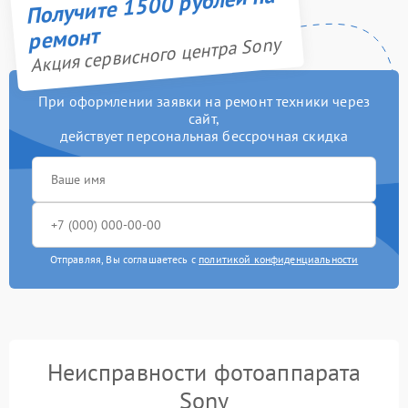
Получите 1500 рублей на
ремонт
Акция сервисного центра Sony
При оформлении заявки на ремонт техники через
сайт,
действует персональная бессрочная скидка
Отправляя, Вы соглашаетесь с
политикой конфиденциальности
Неисправности фотоаппарата
Sony