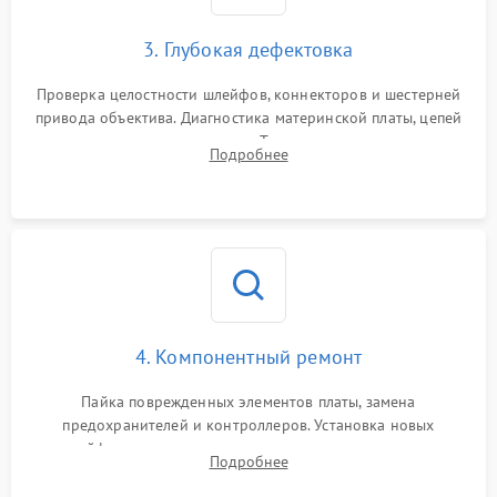
3. Глубокая дефектовка
Проверка целостности шлейфов, коннекторов и шестерней
привода объектива. Диагностика материнской платы, цепей
питания и картоприемника. Тестирование механизма
Подробнее
затвора и блока внутрикамерной стабилизации.
4. Компонентный ремонт
Пайка поврежденных элементов платы, замена
предохранителей и контроллеров. Установка новых
шлейфов, дисплея, механизма затвора или двигателя
Подробнее
автофокуса. Восстановление геометрии тубуса объектива
при заклинивании.