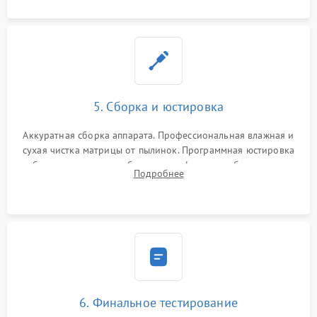
5. Сборка и юстировка
Аккуратная сборка аппарата. Профессиональная влажная и
сухая чистка матрицы от пылинок. Программная юстировка
рабочего отрезка, калибровка автофокуса, стабилизатора и
Подробнее
экспозамера с помощью сервисного ПО.
6. Финальное тестирование