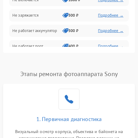
Проблемы с картами памяти
Не заряжается
500 ₽
Подробнее →
Объективы
Не работает аккумулятор
500 ₽
Подробнее →
Программные сбои
Не работает порт
400 ₽
Подробнее →
Коммуникации и интерфейсы
Сломана матрица
800 ₽
Подробнее →
Этапы ремонта фотоаппарата Sony
1. Первичная диагностика
Визуальный осмотр корпуса, объектива и байонета на
механические повреждения. Проверка реакции на