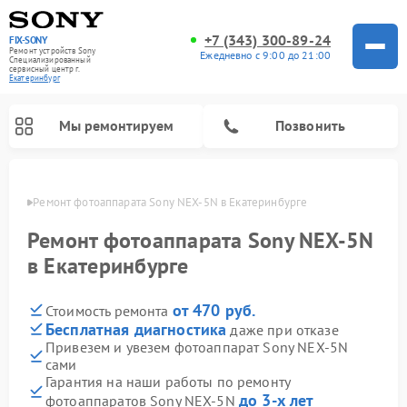
+7 (343) 300-89-24
FIX-SONY
Ремонт устройств Sony
Ежедневно с 9:00 до 21:00
Специализированный
cервисный центр г.
Екатеринбург
Мы ремонтируем
Позвонить
бурге
Ремонт фотоаппарата Sony NEX-5N в Екатеринбурге
Ремонт фотоаппарата Sony NEX-5N
в Екатеринбурге
от 470 руб.
Стоимость ремонта
Бесплатная диагностика
даже при отказе
Привезем и увезем фотоаппарат Sony NEX-5N
сами
Ремонт проигрывателей винила Sony
Ремонт микшерных пультов Sony
Ремонт игровых приставок Sony
Ремонт акустических систем Sony
Ремонт домашних кинотеатров Sony
Гарантия на наши работы по ремонту
до 3-х лет
фотоаппаратов Sony NEX-5N