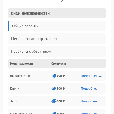
Виды неисправностей
Общие поломки
Механические повреждения
Проблемы с объективом
Неисправности
Стоимость
Электронные ошибки
Выключается
800 ₽
Подробнее →
Механические проблемы
Глючит
500 ₽
Подробнее →
Матрица и оптика
Залит
600 ₽
Подробнее →
Питание и питание цепей
Не включается
1000 ₽
Подробнее →