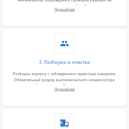
включение, считывание кодов ошибок. Оценка состояния
Подробнее
матрицы и затвора, проверка работы автофокуса и вспышки.
2. Разборка и очистка
Разборка корпуса с соблюдением сервисных мануалов.
Обязательный разряд высоковольтного конденсатора
вспышки для безопасности. Очистка внутренних узлов от
Подробнее
пыли, песка и следов влаги с помощью спецсредств.