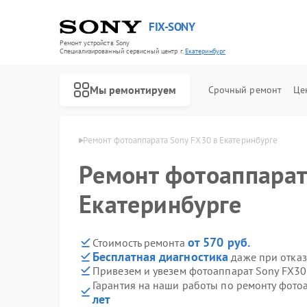
FIX-SONY
Ремонт устройств Sony
Специализированный cервисный центр г.
Екатеринбург
Мы ремонтируем
Срочный ремонт
Це
ony в Екатеринбурге
Ремонт фотоаппарата Sony FX30 в Екатеринбурге
Ремонт фотоаппарат
Екатеринбурге
от 570 руб.
Стоимость ремонта
Бесплатная диагностика
даже при отказ
Привезем и увезем фотоаппарат Sony FX30
Гарантия на наши работы по ремонту фото
лет
Ремонт игровых приставок Sony
Ремонт акустических систем Sony
Ремонт проигрывателей винила Sony
Ремонт микшерных пультов Sony
Ремонт домашних кинотеатров Sony
Ремонт видеорекордеров Sony