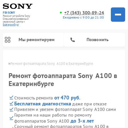
+7 (343) 300-89-24
FIX-SONY
Ремонт устройств Sony
Ежедневно с 9:00 до 21:00
Специализированный
cервисный центр г.
Екатеринбург
Мы ремонтируем
Позвонить
бурге
Ремонт фотоаппарата Sony  A100 в Екатеринбурге
Ремонт фотоаппарата Sony A100 в
Екатеринбурге
от 470 руб.
Стоимость ремонта
Бесплатная диагностика
даже при отказе
Привезем и увезем фотоаппарат Sony A100 сами
Гарантия на наши работы по ремонту
Ремонт проигрывателей винила Sony
Ремонт микшерных пультов Sony
Ремонт игровых приставок Sony
Ремонт акустических систем Sony
Ремонт домашних кинотеатров Sony
до 3-х лет
фотоаппаратов Sony A100
Срочный ремонт фотоаппаратов Sony A100 в