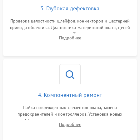
3. Глубокая дефектовка
Проверка целостности шлейфов, коннекторов и шестерней
привода объектива. Диагностика материнской платы, цепей
питания и картоприемника. Тестирование механизма
Подробнее
затвора и блока внутрикамерной стабилизации.
4. Компонентный ремонт
Пайка поврежденных элементов платы, замена
предохранителей и контроллеров. Установка новых
шлейфов, дисплея, механизма затвора или двигателя
Подробнее
автофокуса. Восстановление геометрии тубуса объектива
при заклинивании.