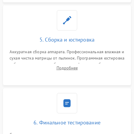
5. Сборка и юстировка
Аккуратная сборка аппарата. Профессиональная влажная и
сухая чистка матрицы от пылинок. Программная юстировка
рабочего отрезка, калибровка автофокуса, стабилизатора и
Подробнее
экспозамера с помощью сервисного ПО.
6. Финальное тестирование