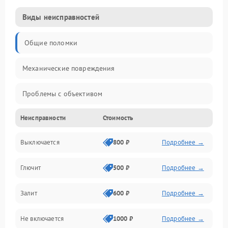
Виды неисправностей
Общие поломки
Механические повреждения
Проблемы с объективом
Неисправности
Стоимость
Электронные ошибки
Выключается
800 ₽
Подробнее →
Механические проблемы
Глючит
500 ₽
Подробнее →
Матрица и оптика
Залит
600 ₽
Подробнее →
Питание и питание цепей
Не включается
1000 ₽
Подробнее →
Проблемы с картами памяти