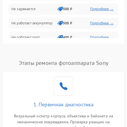
Не заряжается
500 ₽
Подробнее →
Объективы
Не работает аккумулятор
500 ₽
Подробнее →
Программные сбои
Не работает порт
400 ₽
Подробнее →
Коммуникации и интерфейсы
Сломана матрица
800 ₽
Подробнее →
Этапы ремонта фотоаппарата Sony
1. Первичная диагностика
Визуальный осмотр корпуса, объектива и байонета на
механические повреждения. Проверка реакции на