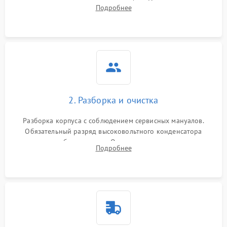
включение, считывание кодов ошибок. Оценка состояния
Подробнее
матрицы и затвора, проверка работы автофокуса и вспышки.
2. Разборка и очистка
Разборка корпуса с соблюдением сервисных мануалов.
Обязательный разряд высоковольтного конденсатора
вспышки для безопасности. Очистка внутренних узлов от
Подробнее
пыли, песка и следов влаги с помощью спецсредств.