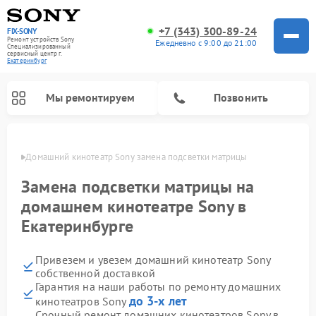
+7 (343) 300-89-24
FIX-SONY
Ремонт устройств Sony
Ежедневно с 9:00 до 21:00
Специализированный
cервисный центр г.
Екатеринбург
Мы ремонтируем
Позвонить
бурге
Домашний кинотеатр Sony замена подсветки матрицы
Замена подсветки матрицы на
домашнем кинотеатре Sony в
Екатеринбурге
Привезем и увезем домашний кинотеатр Sony
собственной доставкой
Гарантия на наши работы по ремонту домашних
Ремонт проигрывателей винила Sony
Ремонт игровых приставок Sony
Ремонт акустических систем Sony
Ремонт микшерных пультов Sony
до 3-х лет
кинотеатров Sony
Срочный ремонт домашних кинотеатров Sony в