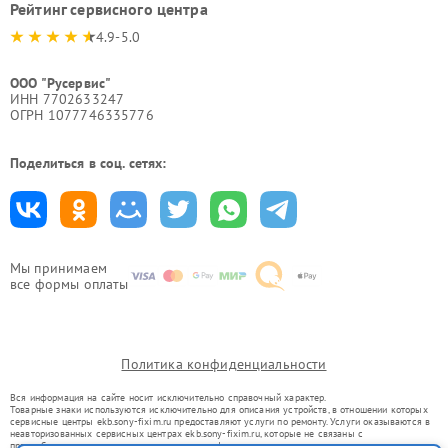
Рейтинг сервисного центра
4.9-5.0
ООО "Русервис"
ИНН 7702633247
ОГРН 1077746335776
Поделиться в соц. сетях:
Мы принимаем
все формы оплаты
Политика конфиденциальности
Вся информация на сайте носит исключительно справочный характер.
Товарные знаки используются исключительно для описания устройств, в отношении которых
сервисные центры ekb.sony-fixim.ru предоставляют услуги по ремонту. Услуги оказываются в
неавторизованных сервисных центрах ekb.sony-fixim.ru, которые не связаны с
правообладателями товарных знаков или их официальными представителями.