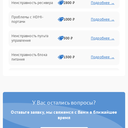
Неисправность ресивера
2800 ₽
Подробнее →
Электроника/Акустика
Проблемы с HDMI-
1000 ₽
Подробнее →
портами
Управление
Неисправность пульта
500 ₽
Подробнее →
управления
Неисправность блока
1500 ₽
Подробнее →
питания
Проблемы с пайкой на
1000 ₽
Подробнее →
плате
Неисправность
2800 ₽
Подробнее →
процессора
У Вас остались вопросы?
Неисправность Wi-
Оставьте заявку, мы свяжемся с Вами в ближайшее
1500 ₽
Подробнее →
Fi/Bluetooth модуля
время