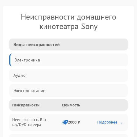
Неисправности домашнего
кинотеатра Sony
Виды неисправностей
Электроника
Аудио
Электропитание
Неисправности
Стоимость
Интерфейсы
Неисправность Blu-
Акустика
2000 ₽
Подробнее →
ray/DVD-плеера
Механические повреждения