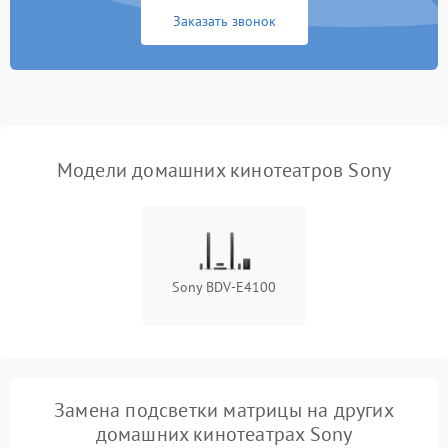
Неисправность разъемов
500 ₽
Подробнее →
Заказать звонок
(RCA, Optical)
Повреждение проводов
500 ₽
Подробнее →
внутри системы
Неисправность системы
1000 ₽
Подробнее →
охлаждения
Модели домашних кинотеатров Sony
Проблемы с заземлением
1000 ₽
Подробнее →
Неисправность дисплея
2000 ₽
Подробнее →
(если есть)
Sony BDV-E4100
Повреждение печатной
2800 ₽
Подробнее →
платы
Неисправность кнопок
500 ₽
Подробнее →
управления
Замена подсветки матрицы на других
домашних кинотеатрах Sony